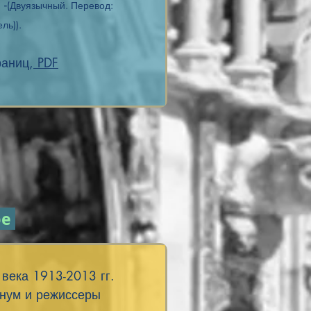
 -
(Двуязычный. Перевод:
ль)).
раниц,
PDF
ре
века 1913-2013 гг.
анум и режиссеры