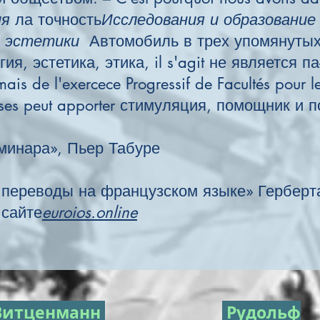
ия
ла точность
Исследования и образование
й эстетики
Автомобиль в трех упомянутых
ия, эстетика, этика, il s'agit не является п
mais de l'exercece Progressif de Facultés pour 
rses peut apporter стимуляция, помощ
нара», Пьер Табуре
ереводы на французском языке» Герберт
 сайте
euroios.online
Витценманн
Рудольф