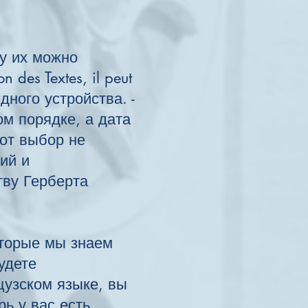
у их можно
 des Textes, il peut
дного устройства. -
ом порядке, а дата
тот выбор не
ий и
тву Герберта
которые мы знаем
удете
цузском языке, вы
рь у вас есть