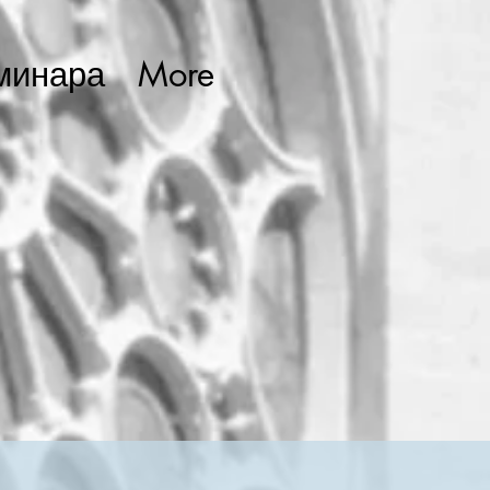
минара
More