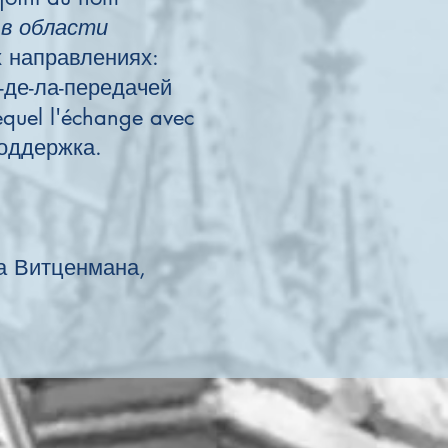
 в области
 направлениях:
а-де-ла-передачей
lequel l'échange avec
ник и поддержка.
а Витценмана,