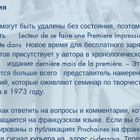
ия
могут быть удалены без состояния, поэтом
 Lecteur de se faire une Premiere Impression
haite dans Новое время для бесплатного заря
тов присутствует у автора в хронологическ
 издание dernière mais de la première. – Э
тся больше всего представитель намерен
ий, которые оживляют семинар по творчес
мана в 1973 году.
как ответить на вопросы и комментарии, 
ащается на французском языке. Если вы б
рованы о публикациях Prochaines на фран
 сигнал курьера на адрес ci-dessous. Тепе