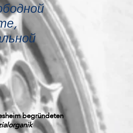
ободной
те,
альной
lesheim begründeten
ialorganik