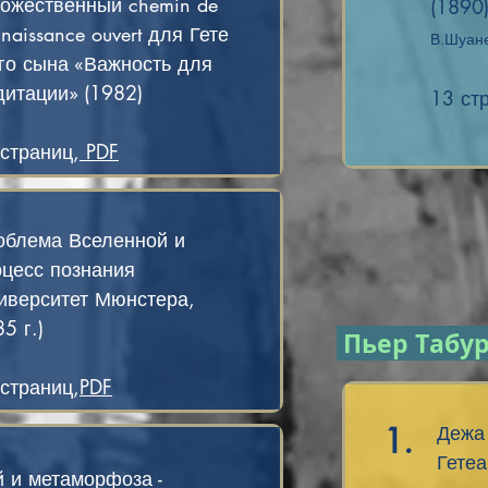
дожественный chemin de
(1890)
naissance ouvert для Гете
В.Шуане
го сына «Важность для
дитации» (1982)
13 ст
страниц,
PDF
облема Вселенной и
оцесс познания
ниверситет Мюнстера,
5 г.)
Пьер Табу
страниц,
PDF
1.
Дежа 
Гете
 и метаморфоза -