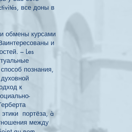
ivités, все доны в
 и обмены курсами
Заинтересованы и
стей. – Les
актуальные
 способ познания,
 духовной
одход к
оциально-
е Герберта
 этики портёза, à
s отношения между
joint au nom