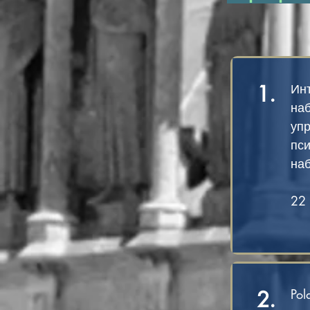
1.
Ин
наб
уп
пс
на
22
2.
Pol