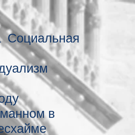
а Социальная
идуализм
оду
нманном в
есхайме