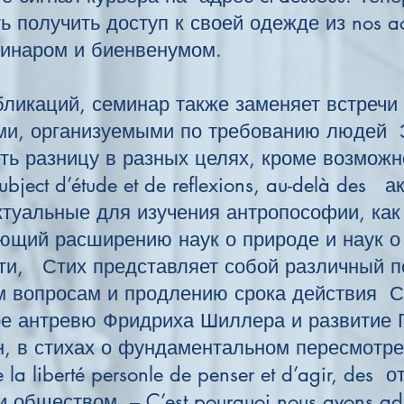
 получить доступ к своей одежде из nos act
еминаром и биенвенумом.
ликаций, семинар также заменяет встречи
ми, организуемыми по требованию людей 
ть разницу в разных целях, кроме возможно
ubject d’étude et de reflexions, au-delà des 
ктуальные для изучения антропософии, как
ющий расширению наук о природе и наук о
ти, Стих представляет собой различный п
 вопросам и продлению срока действия С
ое антревю Фридриха Шиллера и развити
, в стихах о фундаментальном пересмотре
e la liberté personle de penser et d’agir, de
 обществом. – C’est pourquoi nous avons ad