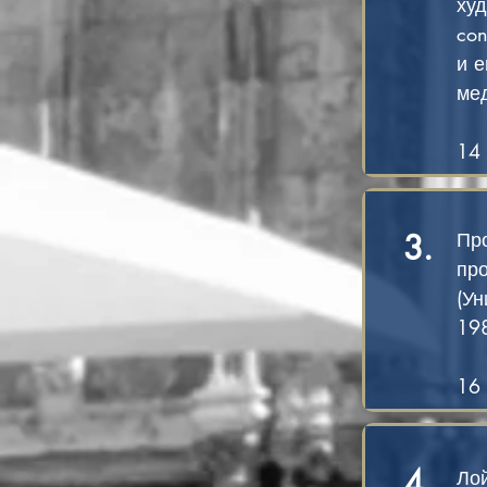
ху
con
и е
ме
14 
3.
Пр
пр
(У
198
16 
4.
Лой