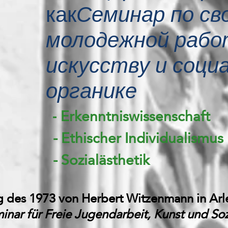
как
Семинар по св
молодежной рабо
искусству и соци
органике
Erkenntniswissenschaft
-
- Ethischer Individualismus
- Sozialästhetik
ng des 1973 von Herbert Witzenmann in Ar
inar für Freie Jugendarbeit, Kunst und Soz