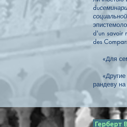
du
семинар
социально
эпистемолог
d'un savoir 
des Compa
«Для семи
«Другие п
рандеву на
Герберт 