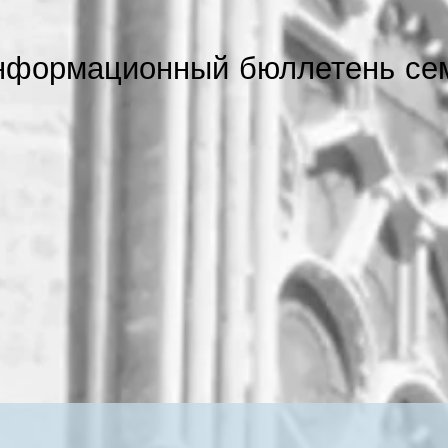
нформационный бюллетень се