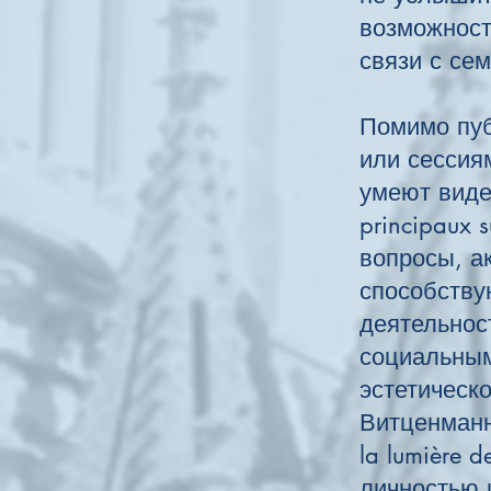
возможность
связи с с
Помимо пуб
или сессия
умеют виде
principaux s
вопросы, а
способству
деятельнос
социальным
эстетическ
Витценманн
la lumière d
личностью и