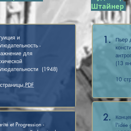
Штайнер
туиция и
1.
Пьер 
людательность -
конст
ражнение для
антро
ихической
(13 ян
блюдательности (1948)
10 ст
 страницы,
PDF
2.
Конце
arité et Progression -
l'idée