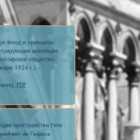
де Фонд и принципы,
итуирующие всеобщее
пософское общество.
варя 1924 г.)
раниц,
PDF
пция пространства Гете -
 goethéen de l'espace.