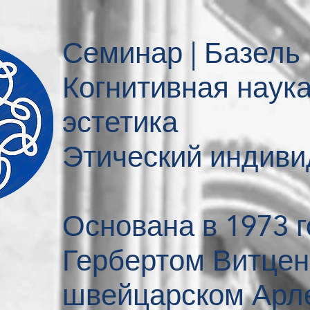
Семинар | Базель
Когнитивная наук
эстетика
Этический индив
Основана в 1973 г
Гербертом Витце
швейцарском Арл