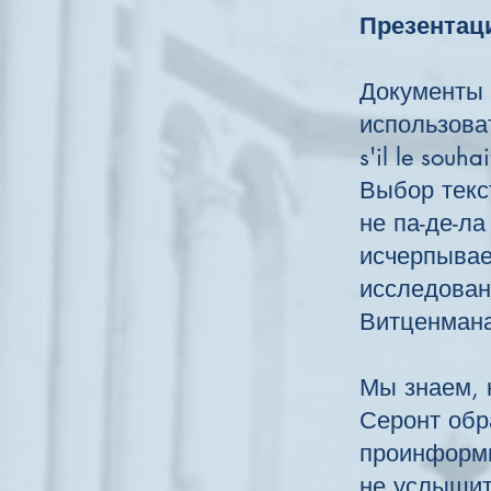
Презентац
Документы 
использовать
s'il le sou
Выбор текс
не па-де-ла
исчерпывае
исследован
Витцен
Мы знаем, 
Серонт обр
проинформи
не услышите