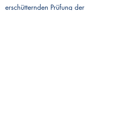
erschütternden Prüfung der 
Rückzug erfolgt , weil man 
in Begleitung der inneren 
Verarbeitung des 
Vorgefallenen damit selbst 
sich neu zu 
schulen vermag . Davon 
war in den 
Entschuldigungszeilen von 
Jost Schieren und im 
Kommentar seiner 
"Arbeitsgeber" kein 
Wort zu lesen . 