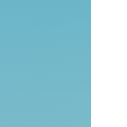
Herbert Witzenmann: Lichtmaschen
(autobiographische Briefe,