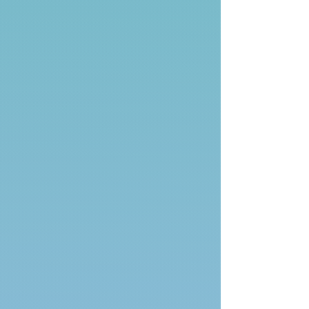
Begegnungen mit Rudolf Steiner)
Art.-Nr.
001
€17.90
Sonderpreis
früher
€18.90
Versand
Weitere hinzufügen
In den Warenkorb
Zur Kasse
Produktbeschreibung
Eine Autobiographie in Briefen aus
den Jahren 1969-1971
hrsg. von Jutta Knobel-Weitz
Kindheit, Eltern und Verwandte, seine
Begegnung mit der Anthroposophie als
Jugendlicher in Pforzheim, die
Schulung als Pianist, seine von W.J.
Stein unterstützte Begegnung mit
Rudolf Steiner in Stuttgart, die
Teilnahme am "dramatischen Kurs" im
September 1924 in Dornach.
«...Wir haben hier ein
bemerkenswertes Zeugnis eines
bedeutenden Schülers Rudolf
Steiners.» (Dr. Heinz Zimmermann in
der Wochenschrift «Das Goetheanum»)
160 Seiten / ISBN 3-033-00371-0