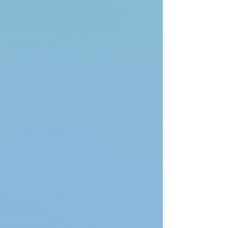
Mehr anzeigen
Gibt es Fragen?
Sprechen Sie uns an
Herbert Witzenmann: Lichtmaschen (autobiographische
Briefe, Begegnungen mit Rudolf Steiner)
Mein Benutzerkonto
Bestellungen verfolgen
Favoriten
Warenkorb
Preise anzeigen in:
EUR