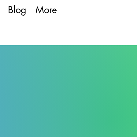
Blog
More
rnach) von 1963 bis 1988. Begründet