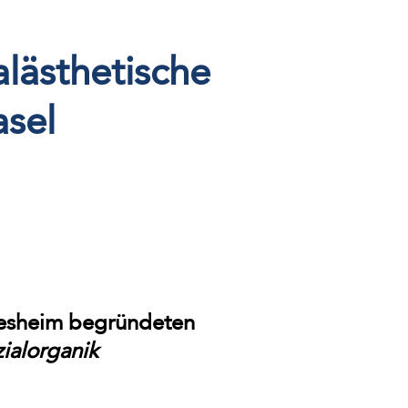
alästhetische
asel
lesheim begründeten
ialorganik