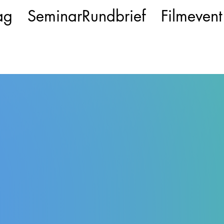
ag
SeminarRundbrief
Filmevent
8
n Heidelberg. - Mitglied des Vorstandes am Goetheanum (CH-Do
 Schulungsstätte" in Arlesheim (heute Basel).