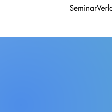
SeminarVerl
Herbert Witzenmann ✝24.09.1988
Shop
/
Autoren Bücher
/
Herbert Witzenmann ✝24.09.198
Geb. 1905 in Pforzheim. gest. 1988 i
1973 "Das Seminar - Sozialästhetische
Ordnen nach
Filter
Alles löschen
Filter
Alles löschen
Artikel anzeigen
Artikel anzeigen