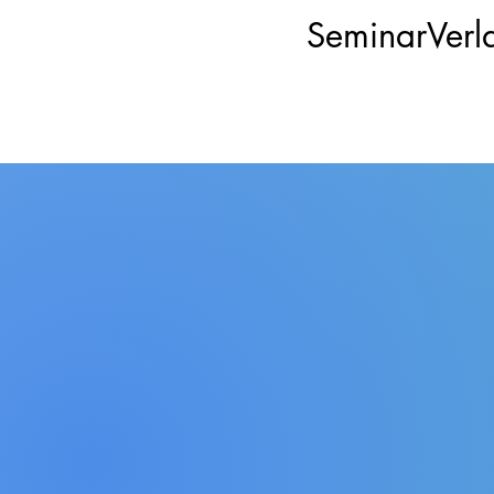
SeminarVerl
Autoren Bücher
Shop
/
Autoren Bücher
Einige Schriften von Herbert Witzenmann und weiterer am 
fortgeführt.