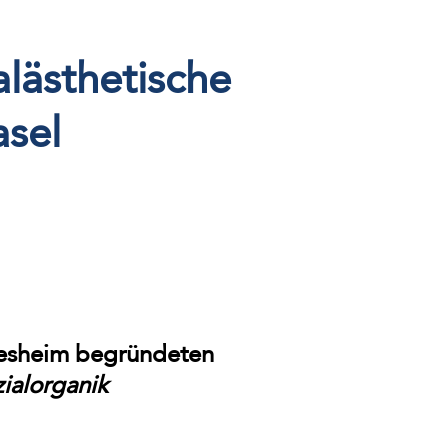
alästhetische
asel
lesheim begründeten
ialorganik