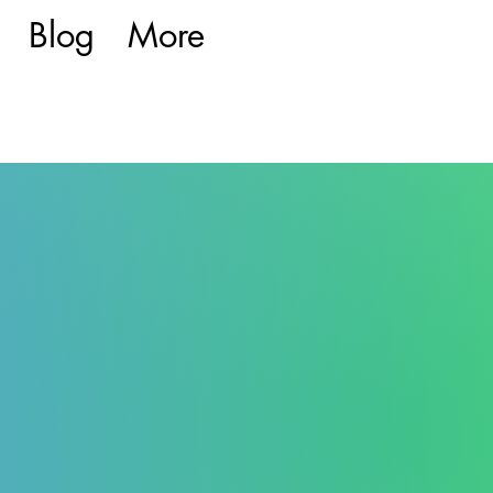
Blog
More
 wird weiter mit wertvollen Texten zu niedrigen Preisen