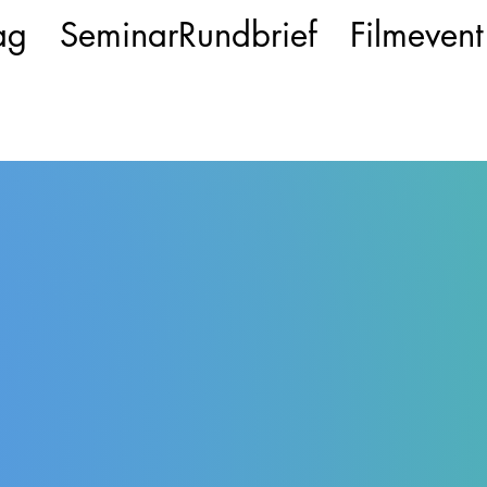
ag
SeminarRundbrief
Filmevent
Projekt einer Sozialästhetischen Schulungsstätte Mitwirkenden. Die
Blaue Reihe
ist im Aufbau und