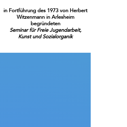
in Fortführung des 1973 von Herbert
Witzenmann in Arlesheim
begründeten
Seminar für Freie Jugendarbeit,
Kunst und Sozialorganik
Johann Reiter ✝08.09.2018
Shop
/
Autoren Bücher
/
Johann Reiter ✝08.09.2018
Geboren in A-Linz. Gärtner und
Landwirt. Seit seiner ersten Begegnung
mit Herbert Witzenmann 1988
Mitarbeiter des
Seminars
. Lebt in DE-
Schopfheim.