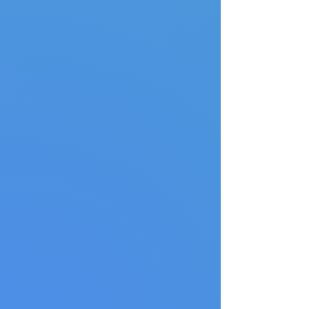
J. Reiter: Die befreite Wissenschaft - der Weg zum
Gottesfreund
J. Reiter: Die befreite Wissenschaft - der Weg zum
Gottesfreund
€9.90
Mein Benutzerkonto
Bestellungen verfolgen
Favoriten
Warenkorb
Preise anzeigen in:
EUR